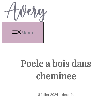
Aller
au
contenu
Menu
Poele a bois dans
cheminee
8 juillet 2024
|
deco-in