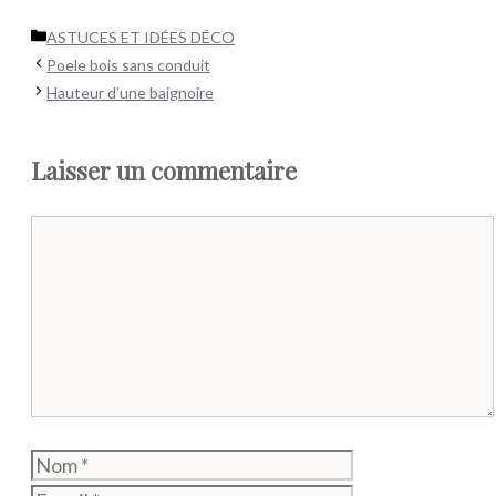
Catégories
ASTUCES ET IDÉES DÉCO
Poele bois sans conduit
Hauteur d’une baignoire
Laisser un commentaire
Commentaire
Nom
E-