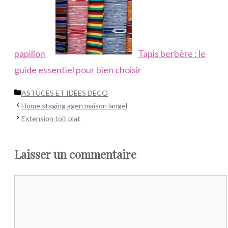
papillon
Tapis berbère : le
guide essentiel pour bien choisir
Catégories
ASTUCES ET IDÉES DÉCO
Home staging agen maison langel
Extension toit plat
Laisser un commentaire
Commentaire