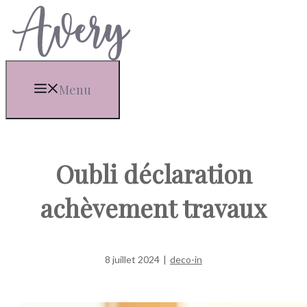
Aller
au
contenu
Menu
Oubli déclaration
achèvement travaux
8 juillet 2024
|
deco-in