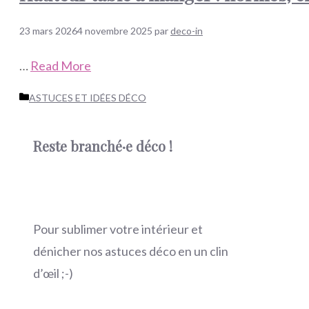
23 mars 2026
4 novembre 2025
par
deco-in
…
Read More
Catégories
ASTUCES ET IDÉES DÉCO
Reste branché·e déco !
Pour sublimer votre intérieur et
dénicher nos astuces déco en un clin
d’œil ;-)