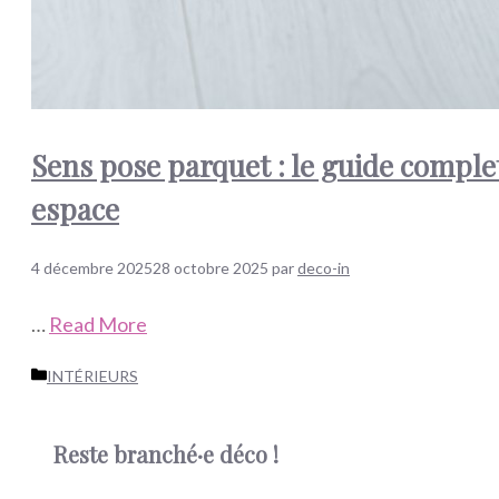
Sens pose parquet : le guide comple
espace
4 décembre 2025
28 octobre 2025
par
deco-in
…
Read More
Catégories
INTÉRIEURS
Reste branché·e déco !