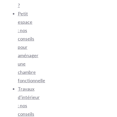
?
Petit
espace
: nos
conseils
pour
aménager
une
chambre
fonctionnelle
Travaux
d’intérieur
: nos
conseils