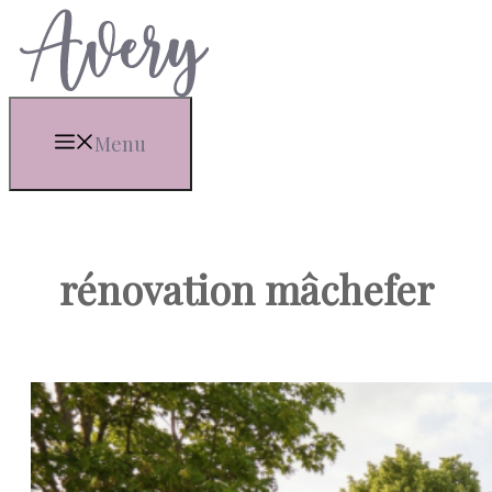
Aller
au
contenu
Menu
rénovation mâchefer