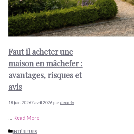
Faut il acheter une
maison en mâchefer :
avantages, risques et
avis
18 juin 2026
7 avril 2026
par
deco-in
…
Read More
Catégories
INTÉRIEURS