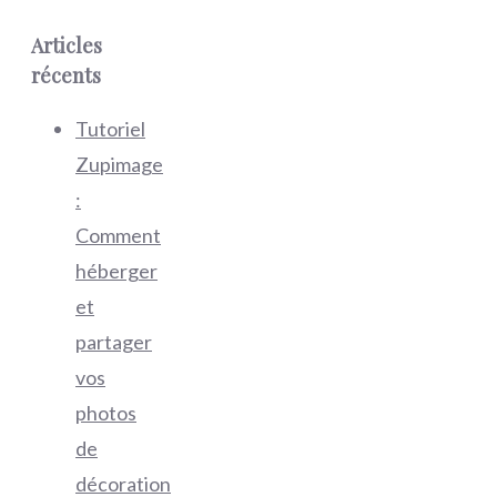
Articles
récents
Tutoriel
Zupimage
:
Comment
héberger
et
partager
vos
photos
de
décoration