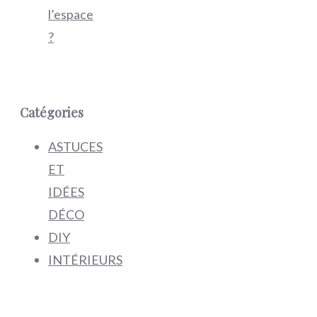
l’espace
?
Catégories
ASTUCES
ET
IDÉES
DÉCO
DIY
INTÉRIEURS