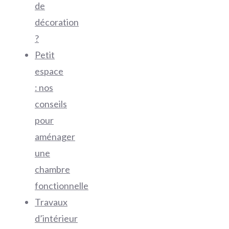
de
décoration
?
Petit
espace
: nos
conseils
pour
aménager
une
chambre
fonctionnelle
Travaux
d’intérieur