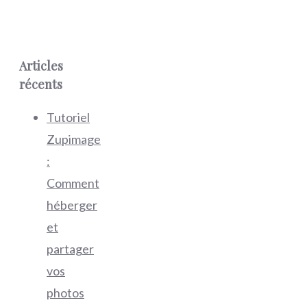
Articles
récents
Tutoriel
Zupimage
:
Comment
héberger
et
partager
vos
photos