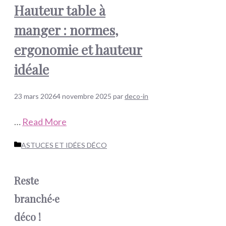
Hauteur table à
manger : normes,
ergonomie et hauteur
idéale
23 mars 2026
4 novembre 2025
par
deco-in
…
Read More
Catégories
ASTUCES ET IDÉES DÉCO
Reste
branché·e
déco !