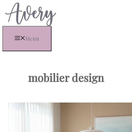
Aller
au
contenu
Menu
mobilier design