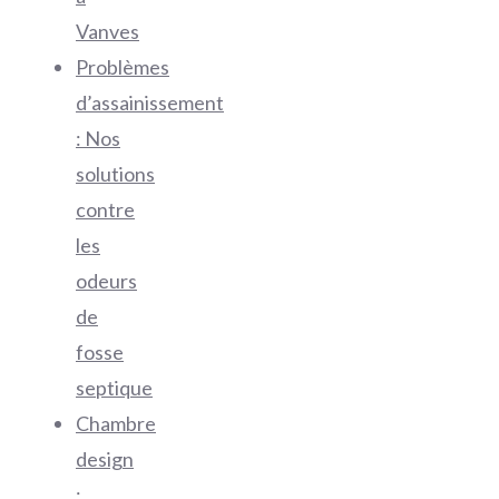
Vanves
Problèmes
d’assainissement
: Nos
solutions
contre
les
odeurs
de
fosse
septique
Chambre
design
: