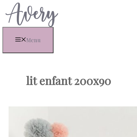
Aller
au
contenu
Menu
lit enfant 200x90