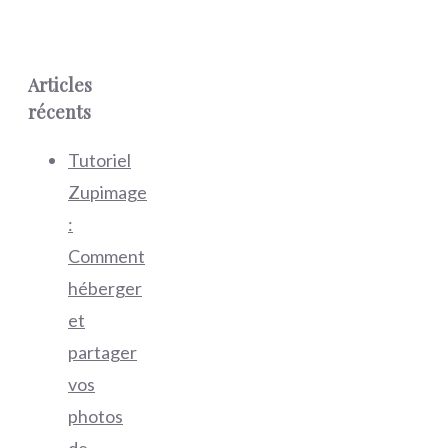
Articles
récents
Tutoriel
Zupimage
:
Comment
héberger
et
partager
vos
photos