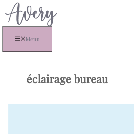
Aller
au
contenu
Menu
éclairage bureau