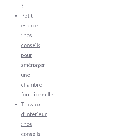
?
Petit
espace
: nos
conseils
pour
aménager
une
chambre
fonctionnelle
Travaux
d’intérieur
: nos
conseils