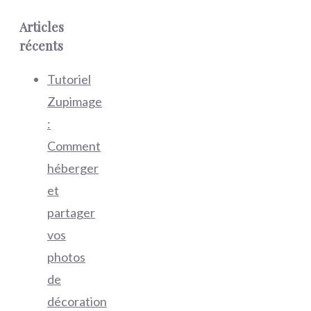
Articles
récents
Tutoriel
Zupimage
:
Comment
héberger
et
partager
vos
photos
de
décoration