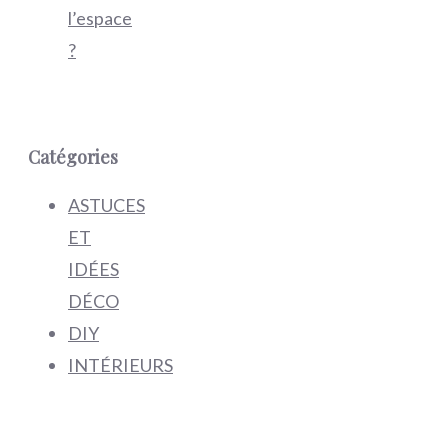
l’espace
?
Catégories
ASTUCES
ET
IDÉES
DÉCO
DIY
INTÉRIEURS