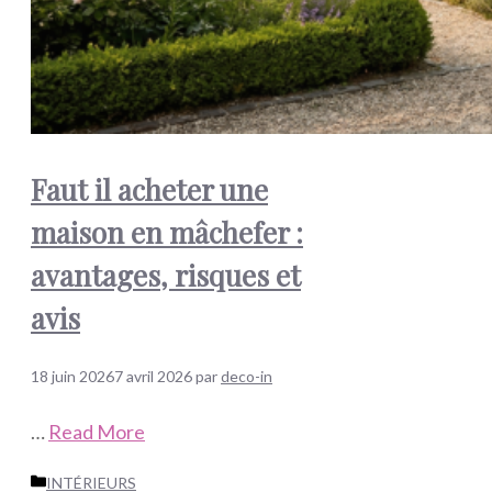
Faut il acheter une
maison en mâchefer :
avantages, risques et
avis
18 juin 2026
7 avril 2026
par
deco-in
…
Read More
Catégories
INTÉRIEURS