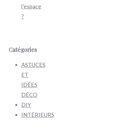
l’espace
?
Catégories
ASTUCES
ET
IDÉES
DÉCO
DIY
INTÉRIEURS