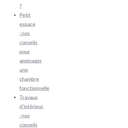
?
Petit
espace
: nos
conseils
pour
aménager
une
chambre
fonctionnelle
Travaux
d’intérieur
: nos
conseils