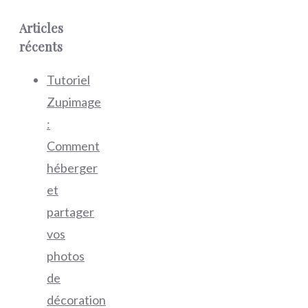
Articles
récents
Tutoriel
Zupimage
:
Comment
héberger
et
partager
vos
photos
de
décoration