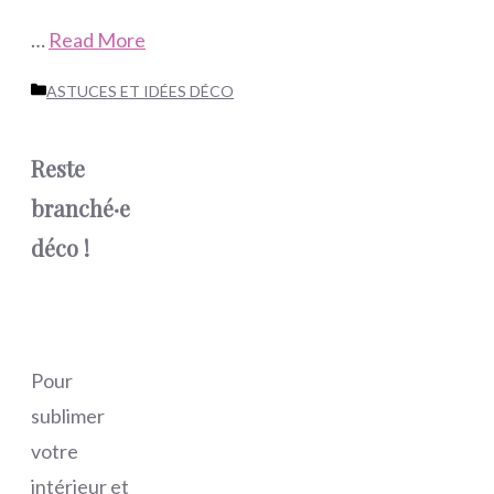
…
Read More
Catégories
ASTUCES ET IDÉES DÉCO
Reste
branché·e
déco !
Pour
sublimer
votre
intérieur et