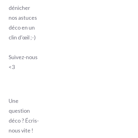
dénicher
nos astuces
déco en un
clin d’œil ;-)
Suivez-nous
<3
Une
question
déco ? Écris-
nous vite !