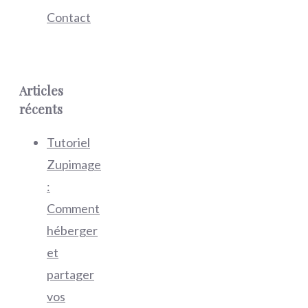
Contact
Articles
récents
Tutoriel
Zupimage
:
Comment
héberger
et
partager
vos