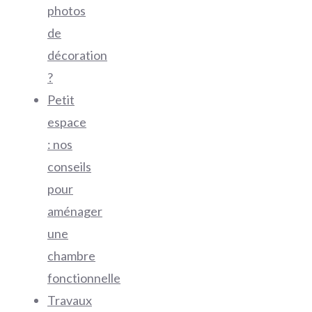
photos
de
décoration
?
Petit
espace
: nos
conseils
pour
aménager
une
chambre
fonctionnelle
Travaux