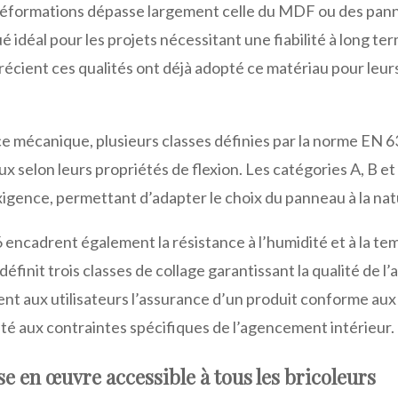
déformations dépasse largement celle du MDF ou des pann
 idéal pour les projets nécessitant une fiabilité à long te
écient ces qualités ont déjà adopté ce matériau pour leurs 
e mécanique, plusieurs classes définies par la norme EN 
ux selon leurs propriétés de flexion. Les catégories A, B e
xigence, permettant d’adapter le choix du panneau à la nat
ncadrent également la résistance à l’humidité et à la te
finit trois classes de collage garantissant la qualité de l’
rent aux utilisateurs l’assurance d’un produit conforme au
té aux contraintes spécifiques de l’agencement intérieur.
se en œuvre accessible à tous les bricoleurs