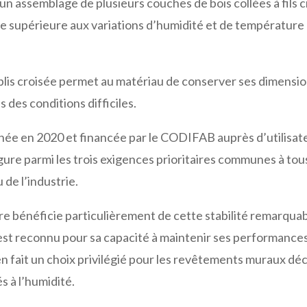
 un assemblage de plusieurs couches de bois collées à fils 
ce supérieure aux variations d’humidité et de température 
plis croisée permet au matériau de conserver ses dimensio
es conditions difficiles.
e en 2020 et financée par le CODIFAB auprès d’utilisateu
gure parmi les trois exigences prioritaires communes à tous 
 de l’industrie.
re bénéficie particulièrement de cette stabilité remarqua
est reconnu pour sa capacité à maintenir ses performanc
en fait un choix privilégié pour les revêtements muraux déc
 à l’humidité.