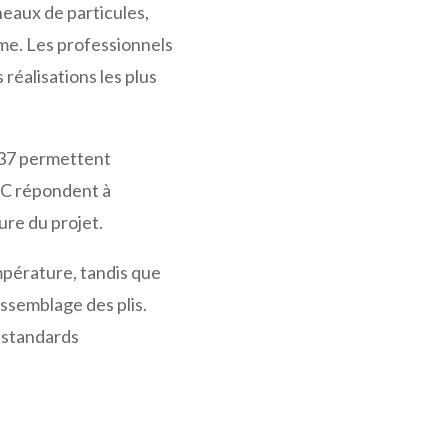
eaux de particules,
rme. Les professionnels
réalisations les plus
637 permettent
t C répondent à
ure du projet.
mpérature, tandis que
assemblage des plis.
x standards